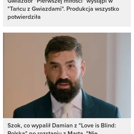
Gwiazdor "Pierwszej miłości" wystąpi w
"Tańcu z Gwiazdami". Produkcja wszystko
potwierdziła
Szok, co wypalił Damian z "Love is Blind:
Polska" po rozstaniu z Martą. "Nie