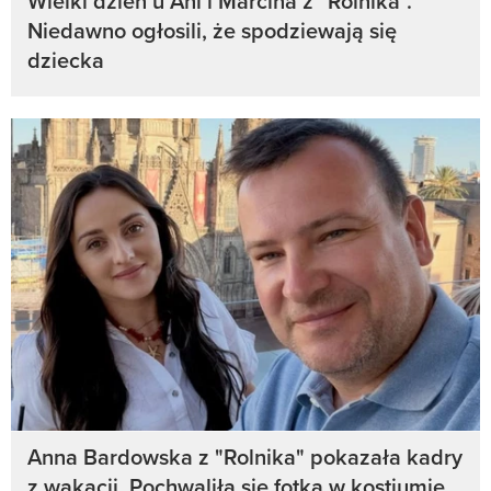
Wielki dzień u Ani i Marcina z "Rolnika".
Niedawno ogłosili, że spodziewają się
dziecka
Anna Bardowska z "Rolnika" pokazała kadry
z wakacji. Pochwaliła się fotką w kostiumie