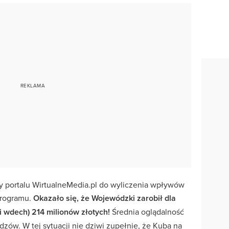
zy portalu WirtualneMedia.pl do wyliczenia wpływów
programu.
Okazało się, że Wojewódzki zarobił dla
oki wdech) 214 milionów złotych!
Średnia oglądalność
zów. W tej sytuacji nie dziwi zupełnie, że Kuba na