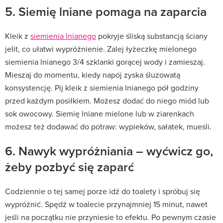
5. Siemię lniane pomaga na zaparcia
Kleik z
siemienia lnianego
pokryje śliską substancją ściany
jelit, co ułatwi wypróżnienie. Zalej łyżeczkę mielonego
siemienia lnianego 3/4 szklanki gorącej wody i zamieszaj.
Mieszaj do momentu, kiedy napój zyska śluzowatą
konsystencję. Pij kleik z siemienia lnianego pół godziny
przed każdym posiłkiem. Możesz dodać do niego miód lub
sok owocowy. Siemię lniane mielone lub w ziarenkach
możesz też dodawać do potraw: wypieków, sałatek, muesli.
6. Nawyk wypróżniania – wyćwicz go,
żeby pozbyć się zaparć
Codziennie o tej samej porze idź do toalety i spróbuj się
wypróżnić. Spędź w toalecie przynajmniej 15 minut, nawet
jeśli na początku nie przyniesie to efektu. Po pewnym czasie