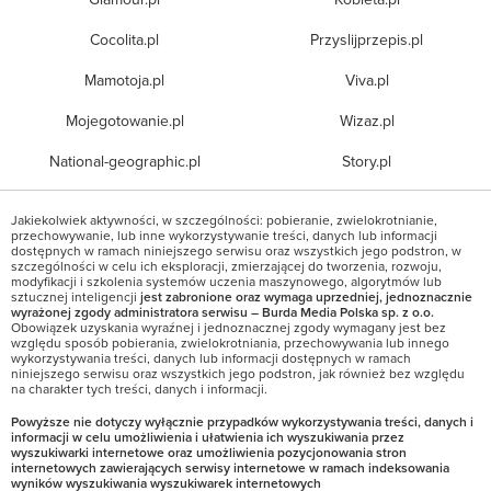
Cocolita.pl
Przyslijprzepis.pl
Mamotoja.pl
Viva.pl
Mojegotowanie.pl
Wizaz.pl
National-geographic.pl
Story.pl
Jakiekolwiek aktywności, w szczególności: pobieranie, zwielokrotnianie,
przechowywanie, lub inne wykorzystywanie treści, danych lub informacji
dostępnych w ramach niniejszego serwisu oraz wszystkich jego podstron, w
szczególności w celu ich eksploracji, zmierzającej do tworzenia, rozwoju,
modyfikacji i szkolenia systemów uczenia maszynowego, algorytmów lub
sztucznej inteligencji
jest zabronione oraz wymaga uprzedniej, jednoznacznie
wyrażonej zgody administratora serwisu – Burda Media Polska sp. z o.o.
Obowiązek uzyskania wyraźnej i jednoznacznej zgody wymagany jest bez
względu sposób pobierania, zwielokrotniania, przechowywania lub innego
wykorzystywania treści, danych lub informacji dostępnych w ramach
niniejszego serwisu oraz wszystkich jego podstron, jak również bez względu
na charakter tych treści, danych i informacji.
Powyższe nie dotyczy wyłącznie przypadków wykorzystywania treści, danych i
informacji w celu umożliwienia i ułatwienia ich wyszukiwania przez
wyszukiwarki internetowe oraz umożliwienia pozycjonowania stron
internetowych zawierających serwisy internetowe w ramach indeksowania
wyników wyszukiwania wyszukiwarek internetowych