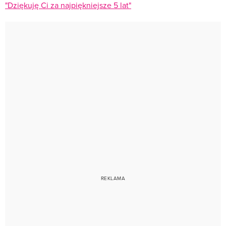
"Dziękuję Ci za najpiękniejsze 5 lat"