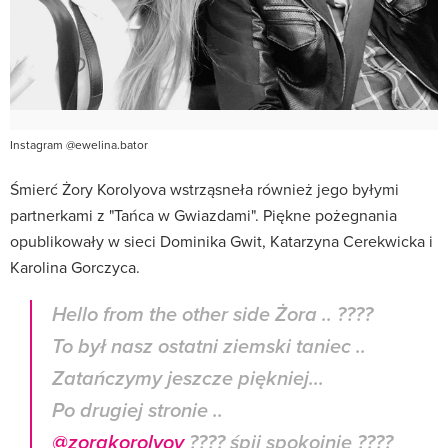
Instagram @ewelina.bator
Śmierć Żory Korolyova wstrząsneła również jego byłymi
partnerkami z "Tańca w Gwiazdami". Piękne pożegnania
opublikowały w sieci Dominika Gwit, Katarzyna Cerekwicka i
Karolina Gorczyca.
Hello from the other side Żora .. ????
To był nasz ostatni ziemski taniec ..
Zatańczymy jeszcze piękniej...
Po drugiej stronie ..
@zorakorolyov
???? śpij spokojnie ????