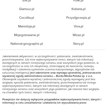
Elle.pl
Polki.pl
Glamour.pl
Kobieta.pl
Cocolita.pl
Przyslijprzepis.pl
Mamotoja.pl
Viva.pl
Mojegotowanie.pl
Wizaz.pl
National-geographic.pl
Story.pl
Jakiekolwiek aktywności, w szczególności: pobieranie, zwielokrotnianie,
przechowywanie, lub inne wykorzystywanie treści, danych lub informacji
dostępnych w ramach niniejszego serwisu oraz wszystkich jego podstron, w
szczególności w celu ich eksploracji, zmierzającej do tworzenia, rozwoju,
modyfikacji i szkolenia systemów uczenia maszynowego, algorytmów lub
sztucznej inteligencji
jest zabronione oraz wymaga uprzedniej, jednoznacznie
wyrażonej zgody administratora serwisu – Burda Media Polska sp. z o.o.
Obowiązek uzyskania wyraźnej i jednoznacznej zgody wymagany jest bez
względu sposób pobierania, zwielokrotniania, przechowywania lub innego
wykorzystywania treści, danych lub informacji dostępnych w ramach
niniejszego serwisu oraz wszystkich jego podstron, jak również bez względu
na charakter tych treści, danych i informacji.
Powyższe nie dotyczy wyłącznie przypadków wykorzystywania treści, danych i
informacji w celu umożliwienia i ułatwienia ich wyszukiwania przez