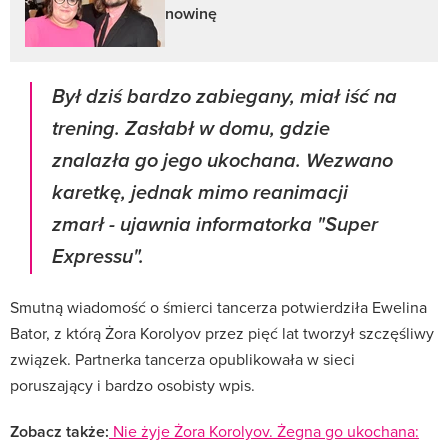
nowinę
Był dziś bardzo zabiegany, miał iść na
trening. Zasłabł w domu, gdzie
znalazła go jego ukochana. Wezwano
karetkę, jednak mimo reanimacji
zmarł - ujawnia informatorka "Super
Expressu".
Smutną wiadomość o śmierci tancerza potwierdziła Ewelina
Bator, z którą Żora Korolyov przez pięć lat tworzył szczęśliwy
związek. Partnerka tancerza opublikowała w sieci
poruszający i bardzo osobisty wpis.
Zobacz także:
Nie żyje Żora Korolyov. Żegna go ukochana: