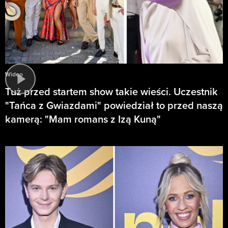
Wideo
Tuż przed startem show takie wieści. Uczestnik
"Tańca z Gwiazdami" powiedział to przed naszą
kamerą: "Mam romans z Izą Kuną"