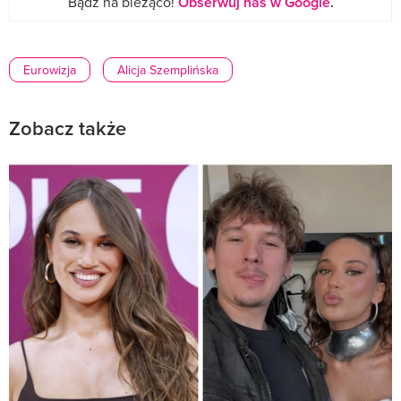
Bądź na bieżąco!
Obserwuj nas w Google
.
Eurowizja
Alicja Szemplińska
Zobacz także