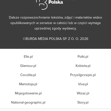
Dalsze rozpowszechnianie tekstów, zdjęć i materiałów wideo
opublikowanych w serwisie w całości lub w części wymaga
uprzedniej zgody wydawcy.
©BURDA MEDIA POLSKA SP. Z O. O. 2026
Elle.pl
Polki.pl
Glamour.pl
Kobieta.pl
Cocolita.pl
Przyslijprzepis.pl
Mamotoja.pl
Viva.pl
Mojegotowanie.pl
Wizaz.pl
National-geographic.pl
Story.pl