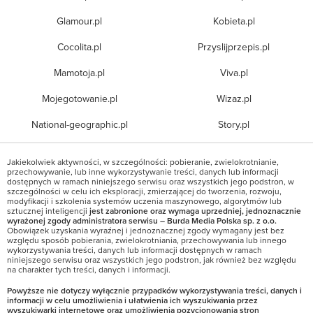
Glamour.pl
Kobieta.pl
Cocolita.pl
Przyslijprzepis.pl
Mamotoja.pl
Viva.pl
Mojegotowanie.pl
Wizaz.pl
National-geographic.pl
Story.pl
Jakiekolwiek aktywności, w szczególności: pobieranie, zwielokrotnianie,
przechowywanie, lub inne wykorzystywanie treści, danych lub informacji
dostępnych w ramach niniejszego serwisu oraz wszystkich jego podstron, w
szczególności w celu ich eksploracji, zmierzającej do tworzenia, rozwoju,
modyfikacji i szkolenia systemów uczenia maszynowego, algorytmów lub
sztucznej inteligencji
jest zabronione oraz wymaga uprzedniej, jednoznacznie
wyrażonej zgody administratora serwisu – Burda Media Polska sp. z o.o.
Obowiązek uzyskania wyraźnej i jednoznacznej zgody wymagany jest bez
względu sposób pobierania, zwielokrotniania, przechowywania lub innego
wykorzystywania treści, danych lub informacji dostępnych w ramach
niniejszego serwisu oraz wszystkich jego podstron, jak również bez względu
na charakter tych treści, danych i informacji.
Powyższe nie dotyczy wyłącznie przypadków wykorzystywania treści, danych i
informacji w celu umożliwienia i ułatwienia ich wyszukiwania przez
wyszukiwarki internetowe oraz umożliwienia pozycjonowania stron