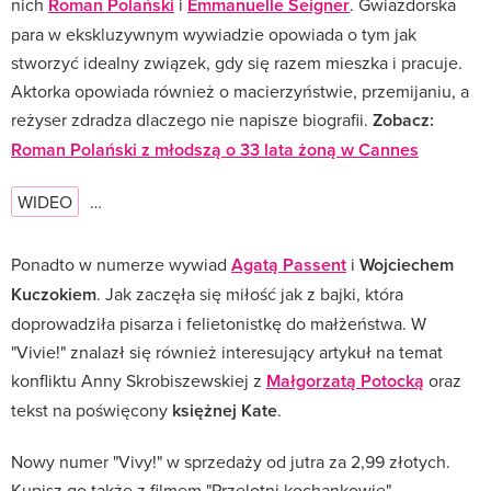
nich
Roman Polański
i
Emmanuelle Seigner
. Gwiazdorska
para w ekskluzywnym wywiadzie opowiada o tym jak
stworzyć idealny związek, gdy się razem mieszka i pracuje.
Aktorka opowiada również o macierzyństwie, przemijaniu, a
reżyser zdradza dlaczego nie napisze biografii.
Zobacz:
Roman Polański z młodszą o 33 lata żoną w Cannes
WIDEO
…
Ponadto w numerze wywiad
Agatą Passent
i
Wojciechem
Kuczokiem
. Jak zaczęła się miłość jak z bajki, która
doprowadziła pisarza i felietonistkę do małżeństwa. W
"Vivie!" znalazł się również interesujący artykuł na temat
konfliktu Anny Skrobiszewskiej z
Małgorzatą Potocką
oraz
tekst na poświęcony
księżnej Kate
.
Nowy numer "Vivy!" w sprzedaży od jutra za 2,99 złotych.
Kupisz go także z filmem "Przelotni kochankowie".