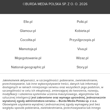
©BURDA MEDIA POLSKA SP. Z O. O. 2026
Elle.pl
Polki.pl
Glamour.pl
Kobieta.pl
Cocolita.pl
Przyslijprzepis.pl
Mamotoja.pl
Viva.pl
Mojegotowanie.pl
Wizaz.pl
National-geographic.pl
Story.pl
Jakiekolwiek aktywności, w szczególności: pobieranie, zwielokrotnianie,
przechowywanie, lub inne wykorzystywanie treści, danych lub informacji
dostępnych w ramach niniejszego serwisu oraz wszystkich jego podstron, w
szczególności w celu ich eksploracji, zmierzającej do tworzenia, rozwoju,
modyfikacji i szkolenia systemów uczenia maszynowego, algorytmów lub
sztucznej inteligencji
jest zabronione oraz wymaga uprzedniej, jednoznacznie
wyrażonej zgody administratora serwisu – Burda Media Polska sp. z o.o.
Obowiązek uzyskania wyraźnej i jednoznacznej zgody wymagany jest bez
względu sposób pobierania, zwielokrotniania, przechowywania lub innego