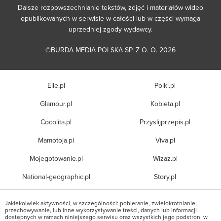
Dalsze rozpowszechnianie tekstów, zdjęć i materiałów wideo
opublikowanych w serwisie w całości lub w części wymaga
uprzedniej zgody wydawcy.
©BURDA MEDIA POLSKA SP. Z O. O. 2026
Elle.pl
Polki.pl
Glamour.pl
Kobieta.pl
Cocolita.pl
Przyslijprzepis.pl
Mamotoja.pl
Viva.pl
Mojegotowanie.pl
Wizaz.pl
National-geographic.pl
Story.pl
Jakiekolwiek aktywności, w szczególności: pobieranie, zwielokrotnianie,
przechowywanie, lub inne wykorzystywanie treści, danych lub informacji
dostępnych w ramach niniejszego serwisu oraz wszystkich jego podstron, w