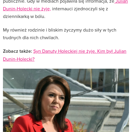
publicznie. Gdy w mediach pojawiła się informacja, że
Julian
Dunin-Holecki nie żyje,
internauci zjednoczyli się z
dziennikarką w bólu.
My również rodzinie i bliskim życzymy dużo siły w tych
trudnych dla nich chwilach.
Zobacz także:
Syn Danuty Holeckiej nie żyje. Kim był Julian
Dunin-Holecki?