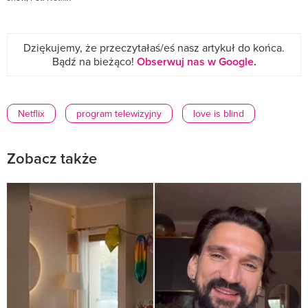
Dziękujemy, że przeczytałaś/eś nasz artykuł do końca.
Bądź na bieżąco!
Obserwuj nas w Google
.
Netflix
program telewizyjny
love is blind
Zobacz także