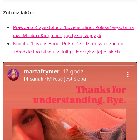
Zobacz także:
Prawda o Krzysztofie z "Love is Blind: Polska" wyszła na
jaw. Malika i Kinga nie gryzły się w język
Kamil z "Love is Blind: Polska" ze łzami w oczach o
zdradzie i rozstaniu z Julią. Uderzył w jej bliskich