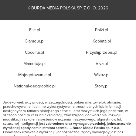
©BURDA MEDIA POLSKA SP. Z O. O. 2026
Elle.pl
Polki.pl
Glamour.pl
Kobieta.pl
Cocolita.pl
Przyslijprzepis.pl
Mamotoja.pl
Viva.pl
Mojegotowanie.pl
Wizaz.pl
National-geographic.pl
Story.pl
Jakiekolwiek aktywności, w szczególności: pobieranie, zwielokrotnianie,
przechowywanie, lub inne wykorzystywanie treści, danych lub informacji
dostępnych w ramach niniejszego serwisu oraz wszystkich jego podstron, w
szczególności w celu ich eksploracji, zmierzającej do tworzenia, rozwoju,
modyfikacji i szkolenia systemów uczenia maszynowego, algorytmów lub
sztucznej inteligencji
jest zabronione oraz wymaga uprzedniej, jednoznacznie
wyrażonej zgody administratora serwisu – Burda Media Polska sp. z o.o.
Obowiązek uzyskania wyraźnej i jednoznacznej zgody wymagany jest bez