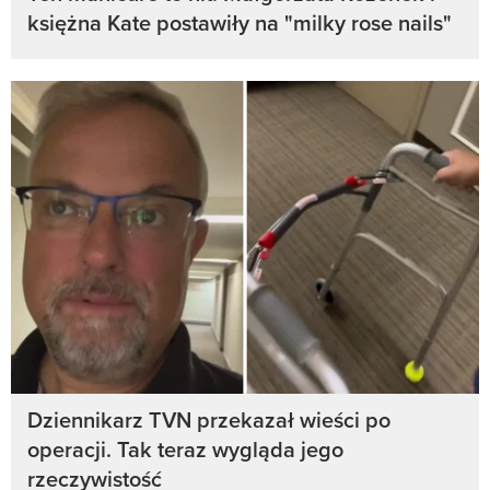
księżna Kate postawiły na "milky rose nails"
Dziennikarz TVN przekazał wieści po
operacji. Tak teraz wygląda jego
rzeczywistość