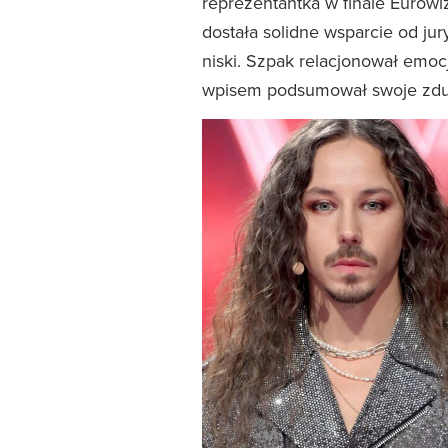
reprezentantka w finale Eurowi
dostała solidne wsparcie od jur
niski. Szpak relacjonował emo
wpisem podsumował swoje zdum