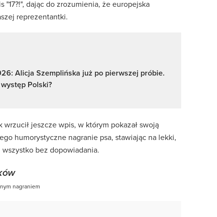
 "17?!", dając do zrozumienia, że europejska
szej reprezentantki.
26: Alicja Szemplińska już po pierwszej próbie.
 występ Polski?
k wrzucił jeszcze wpis, w którym pokazał swoją
iego humorystyczne nagranie psa, stawiając na lekki,
i wszystko bez dopowiadania.
ików
anym nagraniem