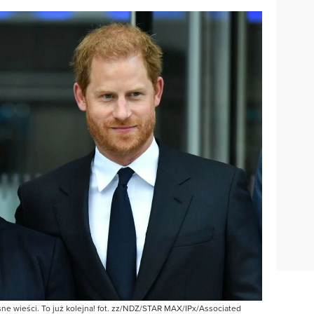
sne wieści. To już kolejna! fot. zz/NDZ/STAR MAX/IPx/Associated