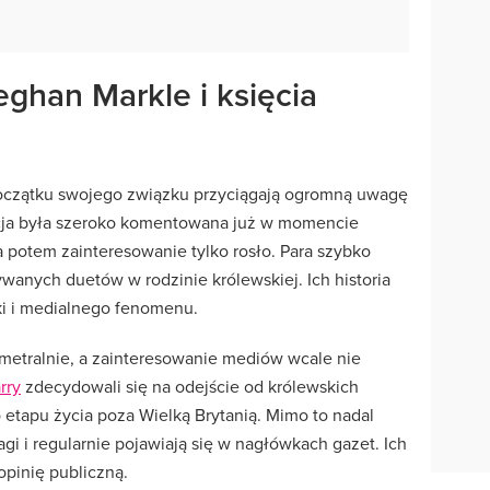
eghan Markle i księcia
początku swojego związku przyciągają ogromną uwagę
acja była szeroko komentowana już w momencie
 potem zainteresowanie tylko rosło. Para szybko
ywanych duetów w rodzinie królewskiej. Ich historia
ki i medialnego fenomenu.
iametralnie, a zainteresowanie mediów wcale nie
rry
zdecydowali się na odejście od królewskich
tapu życia poza Wielką Brytanią. Mimo to nadal
i i regularnie pojawiają się w nagłówkach gazet. Ich
 opinię publiczną.