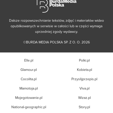
Dalsze rozpowszechnianie tekstów, zdjęć i materiałów wideo
opublikowanych w serwisie w całości lub w części wymaga
uprzedniej zgody wydawcy.
©BURDA MEDIA POLSKA SP. Z O. O. 2026
Elle.pl
Polki.pl
Glamour.pl
Kobieta.pl
Cocolita.pl
Przyslijprzepis.pl
Mamotoja.pl
Viva.pl
Mojegotowanie.pl
Wizaz.pl
National-geographic.pl
Story.pl