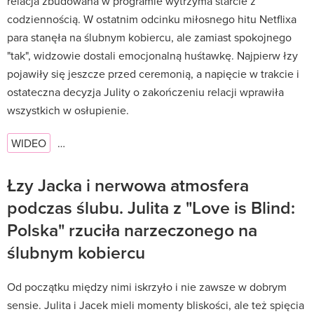
relacja zbudowana w programie wytrzyma starcie z
codziennością. W ostatnim odcinku miłosnego hitu Netflixa
para stanęła na ślubnym kobiercu, ale zamiast spokojnego
"tak", widzowie dostali emocjonalną huśtawkę. Najpierw łzy
pojawiły się jeszcze przed ceremonią, a napięcie w trakcie i
ostateczna decyzja Julity o zakończeniu relacji wprawiła
wszystkich w osłupienie.
WIDEO
…
Łzy Jacka i nerwowa atmosfera
podczas ślubu. Julita z "Love is Blind:
Polska" rzuciła narzeczonego na
ślubnym kobiercu
Od początku między nimi iskrzyło i nie zawsze w dobrym
sensie. Julita i Jacek mieli momenty bliskości, ale też spięcia