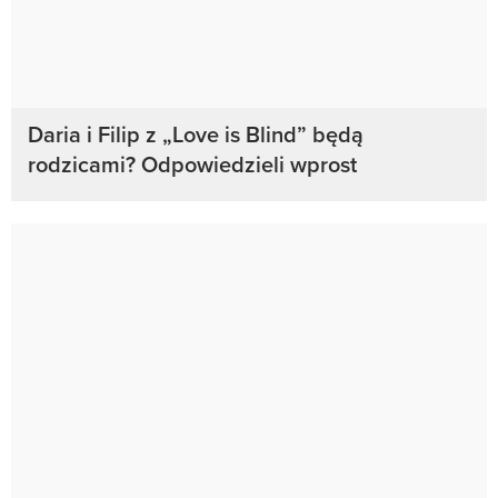
Daria i Filip z „Love is Blind” będą
rodzicami? Odpowiedzieli wprost