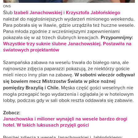
ONS
Ślub
Izabeli Janachowskiej
i
Krzysztofa Jabłońskiego
należał do najgłośniejszych wydarzeń minionego weekendu.
Para pobrała się w Iławie, gdzie urządziła też huczne wesele.
Pana młoda zgodnie z wcześniejszymi zapewnieniami
pokazała się w aż trzech ślubnych kreacjach.
Przypomnijmy:
Wszystkie trzy suknie ślubne Janachowskiej. Postawiła na
światowych projektantów
Szampańska zabawa na weselu trwała do białego rana, ale
najnowsze zdjęcia paparazzi pokazują, że niektórzy goście
mieli nieco inny plan na zabawę.
W sobotni wieczór odbywał
się bowiem mecz Mistrzostw Świata w piłce nożnej
pomiędzy Brazylią i Chile.
Męska część gości weselnych nie
mogła przegapić tego wydarzenia i oglądała je w hotelowym
lobby, podczas gdy w sali obok reszta oddawała się zabawie.
Zobacz:
Janachowska i milioner wynajęli na wesele bardzo drogi
hotel. W takich luksusach przyjęli gości
Poniżej zdjęcia z wesela Janachowskiej i Jabłońskiego: