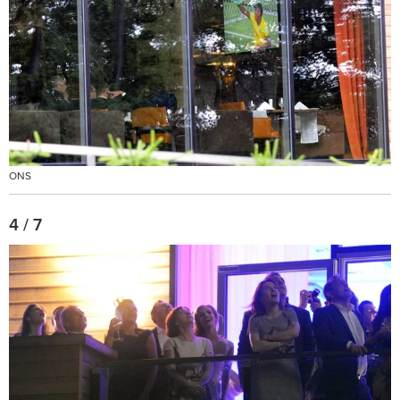
ONS
4 / 7