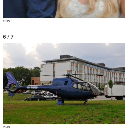
ONS
6 / 7
ONS