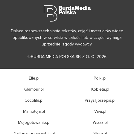
Dalsze rozpowszechnianie tekstów, zdjęć i materiałów wideo
opublikowanych w serwisie w całości lub w części wymaga
uprzedniej zgody wydawcy.
©BURDA MEDIA POLSKA SP. Z O. O. 2026
Elle.pl
Polki.pl
Glamour.pl
Kobieta.pl
Cocolita.pl
Przyslijprzepis.pl
Mamotoja.pl
Viva.pl
Mojegotowanie.pl
Wizaz.pl
National-geographic.pl
Story.pl