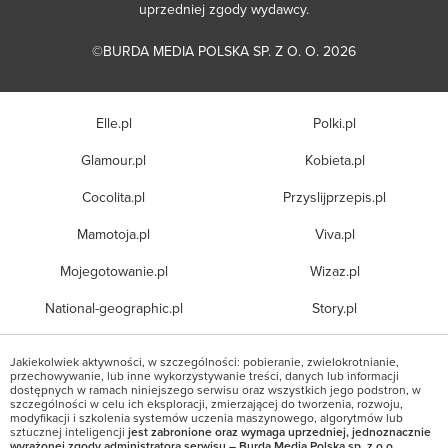
uprzedniej zgody wydawcy.
©BURDA MEDIA POLSKA SP. Z O. O. 2026
Elle.pl
Polki.pl
Glamour.pl
Kobieta.pl
Cocolita.pl
Przyslijprzepis.pl
Mamotoja.pl
Viva.pl
Mojegotowanie.pl
Wizaz.pl
National-geographic.pl
Story.pl
Jakiekolwiek aktywności, w szczególności: pobieranie, zwielokrotnianie,
przechowywanie, lub inne wykorzystywanie treści, danych lub informacji
dostępnych w ramach niniejszego serwisu oraz wszystkich jego podstron, w
szczególności w celu ich eksploracji, zmierzającej do tworzenia, rozwoju,
modyfikacji i szkolenia systemów uczenia maszynowego, algorytmów lub
sztucznej inteligencji
jest zabronione oraz wymaga uprzedniej, jednoznacznie
wyrażonej zgody administratora serwisu – Burda Media Polska sp. z o.o.