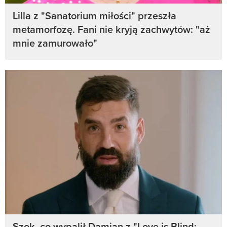
Lilla z "Sanatorium miłości" przeszła
metamorfozę. Fani nie kryją zachwytów: "aż
mnie zamurowało"
Szok, co wypalił Damian z "Love is Blind: