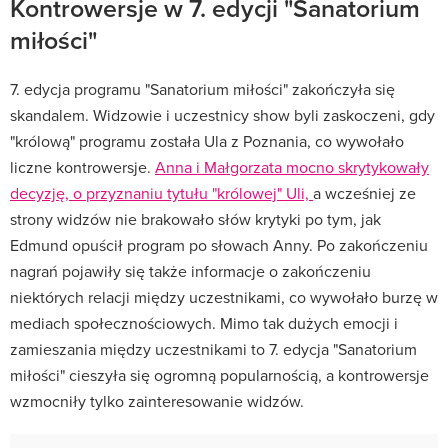
Kontrowersje w 7. edycji "Sanatorium
miłości"
7. edycja programu "Sanatorium miłości" zakończyła się
skandalem. Widzowie i uczestnicy show byli zaskoczeni, gdy
"królową" programu została Ula z Poznania, co wywołało
liczne kontrowersje.
Anna i Małgorzata mocno skrytykowały
decyzję, o przyznaniu tytułu "królowej" Uli,
a wcześniej ze
strony widzów nie brakowało słów krytyki po tym, jak
Edmund opuścił program po słowach Anny. Po zakończeniu
nagrań pojawiły się także informacje o zakończeniu
niektórych relacji między uczestnikami, co wywołało burzę w
mediach społecznościowych. Mimo tak dużych emocji i
zamieszania między uczestnikami to 7. edycja "Sanatorium
miłości" cieszyła się ogromną popularnością, a kontrowersje
wzmocniły tylko zainteresowanie widzów.