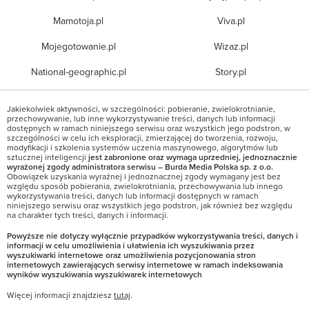
Mamotoja.pl
Viva.pl
Mojegotowanie.pl
Wizaz.pl
National-geographic.pl
Story.pl
Jakiekolwiek aktywności, w szczególności: pobieranie, zwielokrotnianie,
przechowywanie, lub inne wykorzystywanie treści, danych lub informacji
dostępnych w ramach niniejszego serwisu oraz wszystkich jego podstron, w
szczególności w celu ich eksploracji, zmierzającej do tworzenia, rozwoju,
modyfikacji i szkolenia systemów uczenia maszynowego, algorytmów lub
sztucznej inteligencji
jest zabronione oraz wymaga uprzedniej, jednoznacznie
wyrażonej zgody administratora serwisu – Burda Media Polska sp. z o.o.
Obowiązek uzyskania wyraźnej i jednoznacznej zgody wymagany jest bez
względu sposób pobierania, zwielokrotniania, przechowywania lub innego
wykorzystywania treści, danych lub informacji dostępnych w ramach
niniejszego serwisu oraz wszystkich jego podstron, jak również bez względu
na charakter tych treści, danych i informacji.
Powyższe nie dotyczy wyłącznie przypadków wykorzystywania treści, danych i
informacji w celu umożliwienia i ułatwienia ich wyszukiwania przez
wyszukiwarki internetowe oraz umożliwienia pozycjonowania stron
internetowych zawierających serwisy internetowe w ramach indeksowania
wyników wyszukiwania wyszukiwarek internetowych
Więcej informacji znajdziesz
tutaj
.