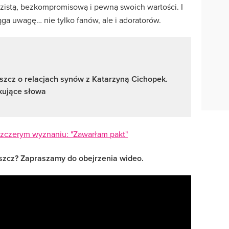
azistą, bezkompromisową i pewną swoich wartości. I
ąga uwagę… nie tylko fanów, ale i adoratorów.
szcz o relacjach synów z Katarzyną Cichopek.
kujące słowa
szczerym wyznaniu: "Zawarłam pakt"
szcz? Zapraszamy do obejrzenia wideo.