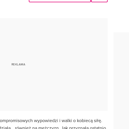
kompromisowych wypowiedzi i walki o kobiecą siłę.
działa… również na mężczyzn. Jak przyznała ostatnio