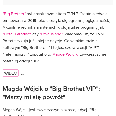
"Big Brother"
był absolutnym hitem TVN 7. Ostatnia edycja
emitowana w 2019 roku cieszyła się ogromną oglądalnością.
Aktualnie jednak na antenach królują takie programy jak
"Hotel Paradise"
czy
"Love Island"
. Wiadomo już, że TVN i
Polsat szykują już kolejne edycje. Co w takim razie z
kultowym "Big Brotherem" i to jeszcze w wersji "VIP"?
"Telemagazyn" zapytał o to
Magdę Wójcik
, zwyciężczynię
ostatniej edycji "BB".
WIDEO
…
Magda Wójcik o "Big Brothet VIP":
"Marzy mi się powrót"
Magda Wójcik jest zwyciężczynią szóstej edycji "Big