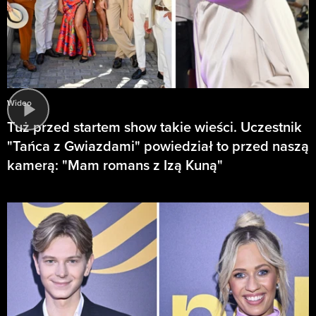
Wideo
Tuż przed startem show takie wieści. Uczestnik
"Tańca z Gwiazdami" powiedział to przed naszą
kamerą: "Mam romans z Izą Kuną"