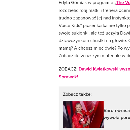
Edyta Górniak w programie „
The Vo
rozdzielić rolę matki i trenera oce
trudno zapanować jej nad instynk
Voice Kids” piosenkarka nie tylko
swoje sukienki, ale też uczyła Da
dziewczynkom chustki na głowie. C
mamę? A chcesz mieć dwie? Po wyst
Zobaczcie w naszym materiale wide
ZOBACZ:
Dawid Kwiatkowski wyzna
Sprawdź!
Zobacz także:
Baron wraca
wywoła poru