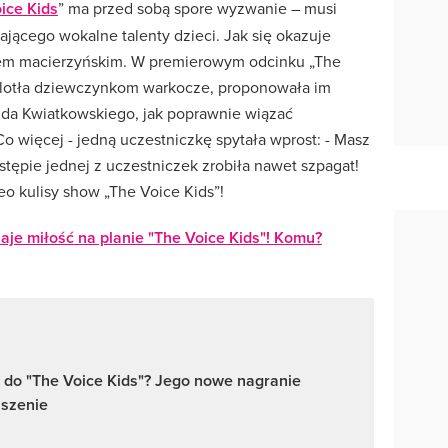
ice Kids
” ma przed sobą spore wyzwanie – musi
niającego wokalne talenty dzieci. Jak się okazuje
tem macierzyńskim. W premierowym odcinku „The
 plotła dziewczynkom warkocze, proponowała im
wida Kwiatkowskiego, jak poprawnie wiązać
o więcej - jedną uczestniczkę spytała wprost: - Masz
ępie jednej z uczestniczek zrobiła nawet szpagat!
o kulisy show „The Voice Kids”!
je miłość na planie "The Voice Kids"! Komu?
 do "The Voice Kids"? Jego nowe nagranie
szenie