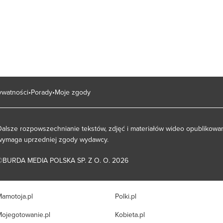
rywatności
Porady
Moje zgody
Dalsze rozpowszechnianie tekstów, zdjęć i materiałów wideo opublikowan
wymaga uprzedniej zgody wydawcy.
©BURDA MEDIA POLSKA SP. Z O. O. 2026
amotoja.pl
Polki.pl
ojegotowanie.pl
Kobieta.pl