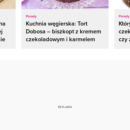
Porady
Porady
 na
Kuchnia węgierska: Tort
Któr
ej
Dobosa – biszkopt z kremem
cze
ie
czekoladowym i karmelem
czy