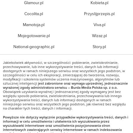
Glamour.pl
Kobieta.pl
Cocolita.pl
Przyslijprzepis.pl
Mamotoja.pl
Viva.pl
Mojegotowanie.pl
Wizaz.pl
National-geographic.pl
Story.pl
Jakiekolwiek aktywności, w szczególności: pobieranie, zwielokrotnianie,
przechowywanie, lub inne wykorzystywanie treści, danych lub informacji
dostępnych w ramach niniejszego serwisu oraz wszystkich jego podstron, w
szczególności w celu ich eksploracji, zmierzającej do tworzenia, rozwoju,
modyfikacji i szkolenia systemów uczenia maszynowego, algorytmów lub
sztucznej inteligencji
jest zabronione oraz wymaga uprzedniej, jednoznacznie
wyrażonej zgody administratora serwisu – Burda Media Polska sp. z o.o.
Obowiązek uzyskania wyraźnej i jednoznacznej zgody wymagany jest bez
względu sposób pobierania, zwielokrotniania, przechowywania lub innego
wykorzystywania treści, danych lub informacji dostępnych w ramach
niniejszego serwisu oraz wszystkich jego podstron, jak również bez względu
na charakter tych treści, danych i informacji.
Powyższe nie dotyczy wyłącznie przypadków wykorzystywania treści, danych i
informacji w celu umożliwienia i ułatwienia ich wyszukiwania przez
wyszukiwarki internetowe oraz umożliwienia pozycjonowania stron
internetowych zawierających serwisy internetowe w ramach indeksowania