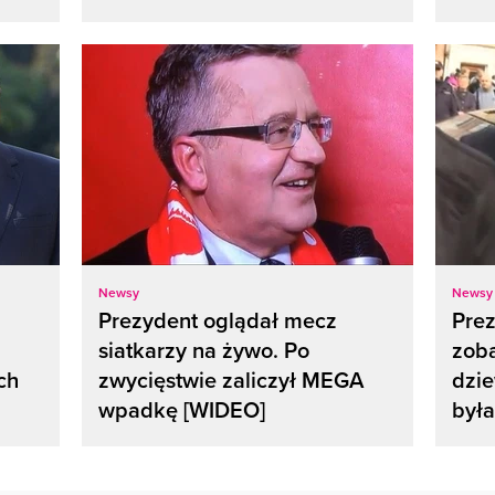
Newsy
Newsy
Prezydent oglądał mecz
Pre
siatkarzy na żywo. Po
zob
ch
zwycięstwie zaliczył MEGA
dzie
wpadkę [WIDEO]
był