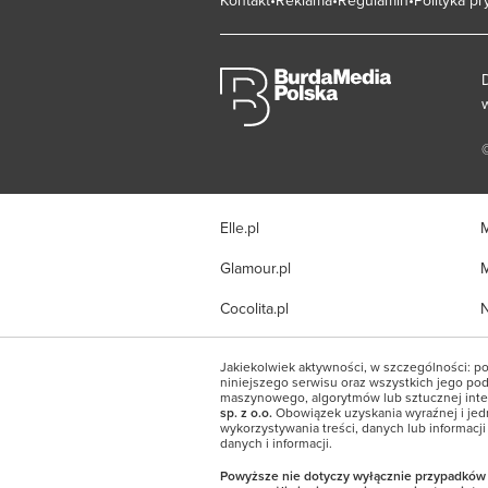
Elle.pl
M
Glamour.pl
M
Cocolita.pl
N
Jakiekolwiek aktywności, w szczególności: po
niniejszego serwisu oraz wszystkich jego pods
maszynowego, algorytmów lub sztucznej inte
sp. z o.o.
Obowiązek uzyskania wyraźnej i jed
wykorzystywania treści, danych lub informacj
danych i informacji.
Powyższe nie dotyczy wyłącznie przypadków wy