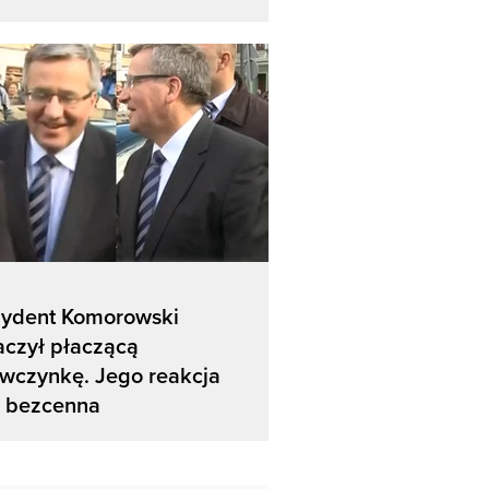
zydent Komorowski
aczył płaczącą
wczynkę. Jego reakcja
a bezcenna