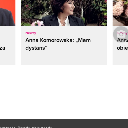
Newsy
Newsy
Anna Komorowska: „Mam
Ann
sza
dystans”
obie
rywatności
Porady
Moje zgody