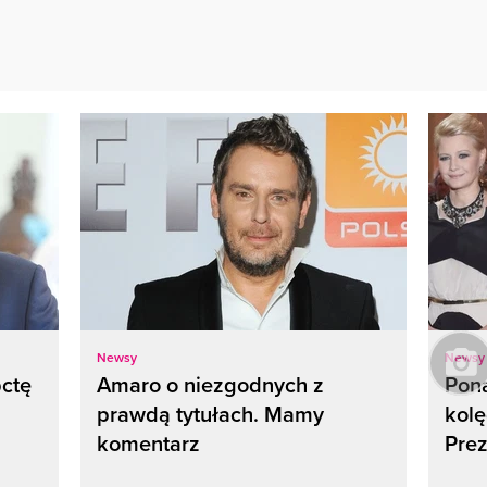
Newsy
Newsy
pctę
Amaro o niezgodnych z
Pona
prawdą tytułach. Mamy
kolę
komentarz
Pre