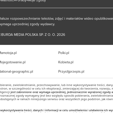
Dalsze rozpowszechnianie tekstów, zdjęć i materiałów wideo opublikowan
wymaga uprzedniej zgody wydawcy.
©BURDA MEDIA POLSKA SP. Z O. O. 2026
amotoja.pl
Polki.pl
ojegotowanie.pl
Kobieta.pl
ational-geographic.pl
Przyslijprzepis.pl
bieranie, zwielokrotnianie, przechowywanie, lub inne wykorzystywanie treści, dan
tron, w szczególności w celu ich eksploracji, zmierzającej do tworzenia, rozwoju, 
ligencji
jest zabronione oraz wymaga uprzedniej, jednoznacznie wyrażonej zgody a
noznacznej zgody wymagany jest bez względu sposób pobierania, zwielokrotniani
i dostępnych w ramach niniejszego serwisu oraz wszystkich jego podstron, jak równi
korzystywania treści, danych i informacji w celu umożliwienia i ułatwienia ich w