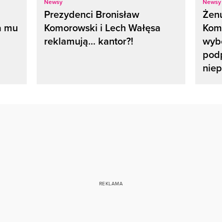
Newsy
Newsy
Prezydenci Bronisław
Żen
a mu
Komorowski i Lech Wałęsa
Kom
reklamują… kantor?!
wybo
pod
nie