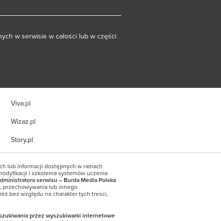
ych w serwisie w całości lub w części
Viva.pl
Wizaz.pl
Story.pl
ych lub informacji dostępnych w ramach
modyfikacji i szkolenia systemów uczenia
dministratora serwisu – Burda Media Polska
a, przechowywania lub innego
eż bez względu na charakter tych treści,
yszukiwania przez wyszukiwarki internetowe