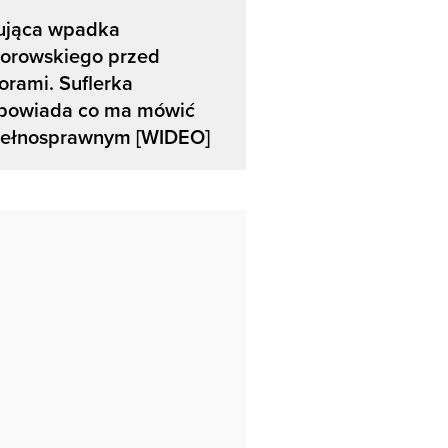
ująca wpadka
orowskiego przed
rami. Suflerka
powiada co ma mówić
pełnosprawnym [WIDEO]