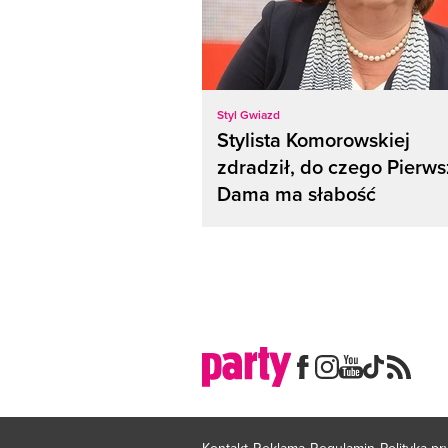
Styl Gwiazd
Stylista Komorowskiej
zdradził, do czego Pierw
Dama ma słabość
Kontakt
Reklama
Regulamin
Polityka p