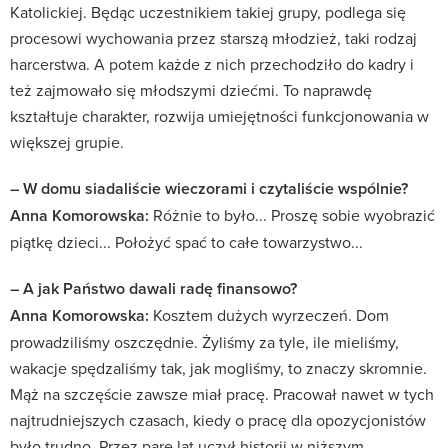
Katolickiej. Będąc uczestnikiem takiej grupy, podlega się
procesowi wychowania przez starszą młodzież, taki rodzaj
harcerstwa. A potem każde z nich przechodziło do kadry i
też zajmowało się młodszymi dziećmi. To naprawdę
kształtuje charakter, rozwija umiejętności funkcjonowania w
większej grupie.
– W domu siadaliście wieczorami i czytaliście wspólnie?
Anna Komorowska:
Różnie to było... Proszę sobie wyobrazić
piątkę dzieci... Położyć spać to całe towarzystwo...
– A jak Państwo dawali radę finansowo?
Anna Komorowska:
Kosztem dużych wyrzeczeń. Dom
prowadziliśmy oszczędnie. Żyliśmy za tyle, ile mieliśmy,
wakacje spędzaliśmy tak, jak mogliśmy, to znaczy skromnie.
Mąż na szczęście zawsze miał pracę. Pracował nawet w tych
najtrudniejszych czasach, kiedy o pracę dla opozycjonistów
było trudno. Przez parę lat uczył historii w niższym