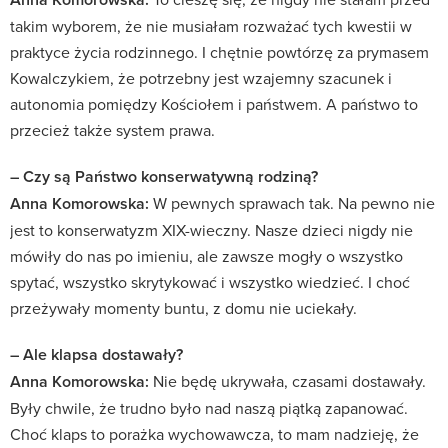
takim wyborem, że nie musiałam rozważać tych kwestii w
praktyce życia rodzinnego. I chętnie powtórzę za prymasem
Kowalczykiem, że potrzebny jest wzajemny szacunek i
autonomia pomiędzy Kościołem i państwem. A państwo to
przecież także system prawa.
– Czy są Państwo konserwatywną rodziną?
Anna Komorowska:
W pewnych sprawach tak. Na pewno nie
jest to konserwatyzm XIX-wieczny. Nasze dzieci nigdy nie
mówiły do nas po imieniu, ale zawsze mogły o wszystko
spytać, wszystko skrytykować i wszystko wiedzieć. I choć
przeżywały momenty buntu, z domu nie uciekały.
– Ale klapsa dostawały?
Anna Komorowska:
Nie będę ukrywała, czasami dostawały.
Były chwile, że trudno było nad naszą piątką zapanować.
Choć klaps to porażka wychowawcza, to mam nadzieję, że