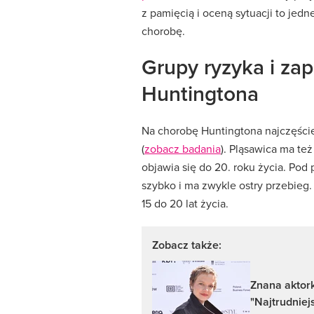
z pamięcią i oceną sytuacji to jedn
chorobę.
Grupy ryzyka i za
Huntingtona
Na chorobę Huntingtona najczęście
(
zobacz badania
). Pląsawica ma te
objawia się do 20. roku życia. Po
szybko i ma zwykle ostry przebieg
15 do 20 lat życia.
Zobacz także:
Znana aktork
"Najtrudniej