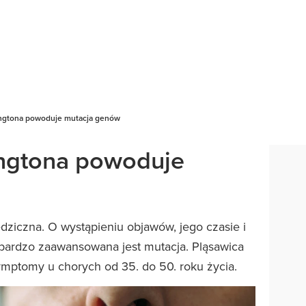
ngtona powoduje mutacja genów
ngtona powoduje
edziczna. O wystąpieniu objawów, jego czasie i
 bardzo zaawansowana jest mutacja. Pląsawica
ymptomy u chorych od 35. do 50. roku życia.