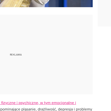
 fizyczne i psychiczne, w tym emocjonalne i
ominające pląsanie, drażliwość, depresja i problemy