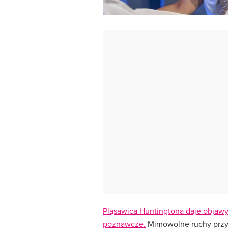
Pląsawica Huntingtona daje objawy
poznawcze.
Mimowolne ruchy przyp