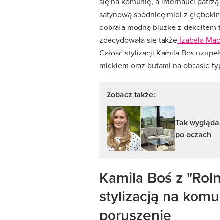
się na komunię, a internauci patrzą 
satynową spódnicę midi z głębokim
dobrała modną bluzkę z dekoltem t
zdecydowała się także
Izabela Mac
Całość stylizacji Kamila Boś uzupe
mlekiem oraz butami na obcasie t
Zobacz także:
Tak wygląda 
po oczach
Kamila Boś z "Rol
stylizacją na kom
poruszenie