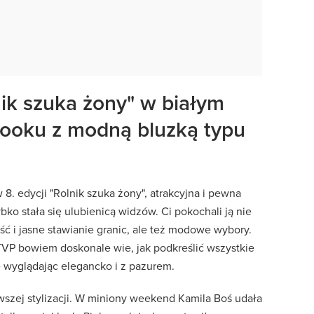
nik szuka żony" w białym
looku z modną bluzką typu
. edycji "Rolnik szuka żony", atrakcyjna i pewna
ybko stała się ulubienicą widzów. Ci pokochali ją nie
ść i jasne stawianie granic, ale też modowe wybory.
TVP bowiem doskonale wie, jak podkreślić wszystkie
e wyglądając elegancko i z pazurem.
wszej stylizacji. W miniony weekend Kamila Boś udała