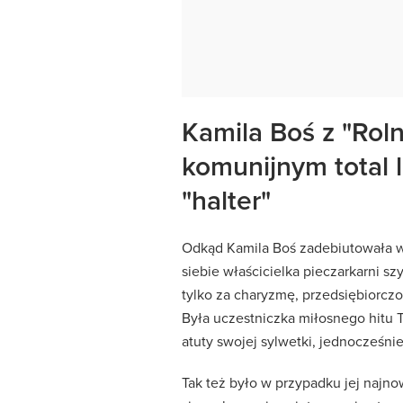
Kamila Boś z "Rol
komunijnym total 
"halter"
Odkąd Kamila Boś zadebiutowała w 8
siebie właścicielka pieczarkarni sz
tylko za charyzmę, przedsiębiorczo
Była uczestniczka miłosnego hitu 
atuty swojej sylwetki, jednocześni
Tak też było w przypadku jej najno