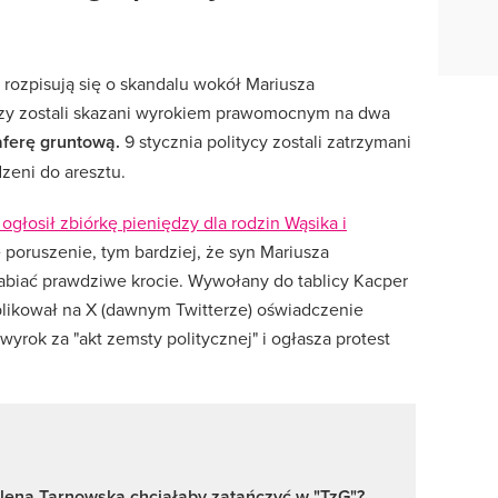
 rozpisują się o skandalu wokół Mariusza
órzy zostali skazani wyrokiem prawomocnym na dwa
aferę gruntową.
9 stycznia politycy zostali zatrzymani
zeni do aresztu.
 ogłosił zbiórkę pieniędzy dla rodzin Wąsika i
 poruszenie, tym bardziej, że syn Mariusza
abiać prawdziwe krocie. Wywołany do tablicy Kacper
blikował na X (dawnym Twitterze) oświadczenie
yrok za "akt zemsty politycznej" i ogłasza protest
lena Tarnowska chciałaby zatańczyć w "TzG"?