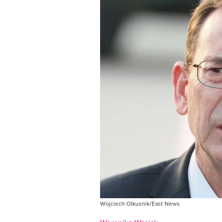
Wojciech Olkusnik/East News