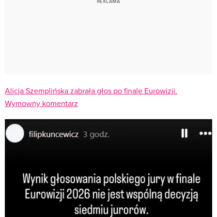
Alicja Szemplińska zabrała głos po finale Eurowizji.
Wymowny komentarz