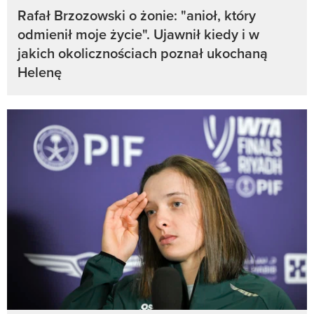
Rafał Brzozowski o żonie: "anioł, który
odmienił moje życie". Ujawnił kiedy i w
jakich okolicznościach poznał ukochaną
Helenę