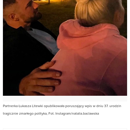
Partnerka Łukasza Litewki opublikowała poruszający wpis w dniu 37. urodzin
tragicznie zmarłego polityka, Fot. Instagram/natalia.baclawska