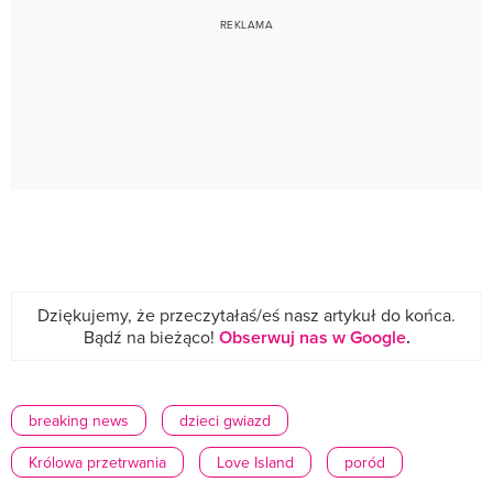
Dziękujemy, że przeczytałaś/eś nasz artykuł do końca.
Bądź na bieżąco!
Obserwuj nas w Google
.
breaking news
dzieci gwiazd
Królowa przetrwania
Love Island
poród