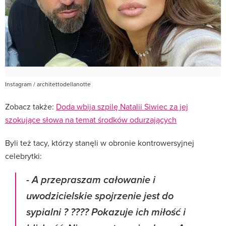
Instagram / architettodellanotte
Zobacz także:
Doda wbija szpilę Natalii Siwiec za jej
szokujące słowa na temat środków odurzających
Byli też tacy, którzy stanęli w obronie kontrowersyjnej
celebrytki:
- A przepraszam całowanie i
uwodzicielskie spojrzenie jest do
sypialni ? ???? Pokazuje ich miłość i