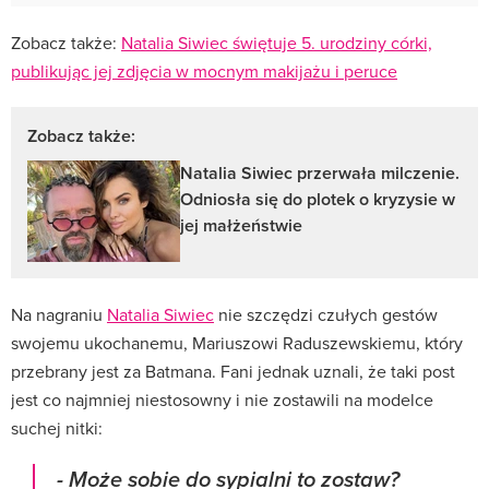
Zobacz także:
Natalia Siwiec świętuje 5. urodziny córki,
publikując jej zdjęcia w mocnym makijażu i peruce
Zobacz także:
Natalia Siwiec przerwała milczenie.
Odniosła się do plotek o kryzysie w
jej małżeństwie
Na nagraniu
Natalia Siwiec
nie szczędzi czułych gestów
swojemu ukochanemu, Mariuszowi Raduszewskiemu, który
przebrany jest za Batmana. Fani jednak uznali, że taki post
jest co najmniej niestosowny i nie zostawili na modelce
suchej nitki:
- Może sobie do sypialni to zostaw?