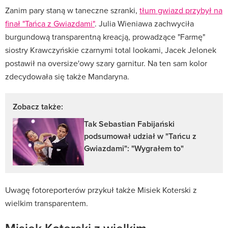
Zanim pary staną w taneczne szranki,
tłum gwiazd przybył na
finał "Tańca z Gwiazdami"
. Julia Wieniawa zachwyciła
burgundową transparentną kreacją, prowadzące "Farmę"
siostry Krawczyńskie czarnymi total lookami, Jacek Jelonek
postawił na oversize'owy szary garnitur. Na ten sam kolor
zdecydowała się także Mandaryna.
Zobacz także:
Tak Sebastian Fabijański
podsumował udział w "Tańcu z
Gwiazdami": "Wygrałem to"
Uwagę fotoreporterów przykuł także Misiek Koterski z
wielkim transparentem.
Misiek Koterski z wielkim