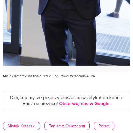
Misiek Koterski na finale "TzG", Fot. Paweł Wrzecion/AKPA
Dziękujemy, że przeczytałaś/eś nasz artykuł do końca.
Bądź na bieżąco!
Obserwuj nas w Google
.
Misiek Koterski
Taniec z Gwiazdami
Polsat