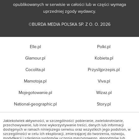
opublikowanych w serwisie w całości lub w części wymaga
uprzedniej zgody wydawcy.
©BURDA MEDIA POLSKA SP. Z O. O. 2026
Elle.pl
Polki.pl
Glamour.pl
Kobieta.pl
Cocolita.pl
Przyslijprzepis.pl
Mamotoja.pl
Viva.pl
Mojegotowanie.pl
Wizaz.pl
National-geographic.pl
Story.pl
Jakiekolwiek aktywności, w szczególności: pobieranie, zwielokrotnianie,
przechowywanie, lub inne wykorzystywanie treści, danych lub informacji
dostępnych w ramach niniejszego serwisu oraz wszystkich jego podstron, w
szczególności w celu ich eksploracji, zmierzającej do tworzenia, rozwoju,
modyfikacji i szkolenia systemów uczenia maszynowego, algorytmów lub