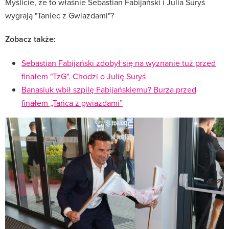
Myślicie, że to właśnie Sebastian Fabijański i Julia Suryś
wygrają "Taniec z Gwiazdami"?
Zobacz także:
Sebastian Fabijański zdobył się na wyznanie tuż przed
finałem "TzG". Chodzi o Julię Suryś
Banasiuk wbił szpilę Fabijańskiemu? Burza przed
finałem „Tańca z gwiazdami”