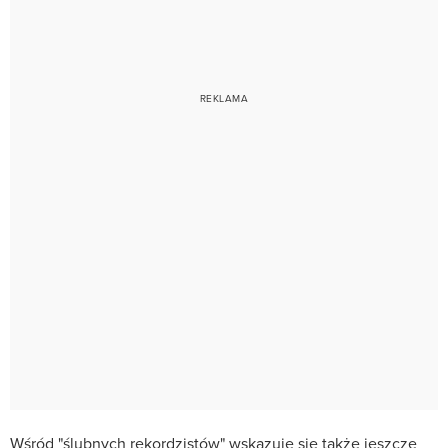
Wśród "ślubnych rekordzistów" wskazuje się także jeszcze