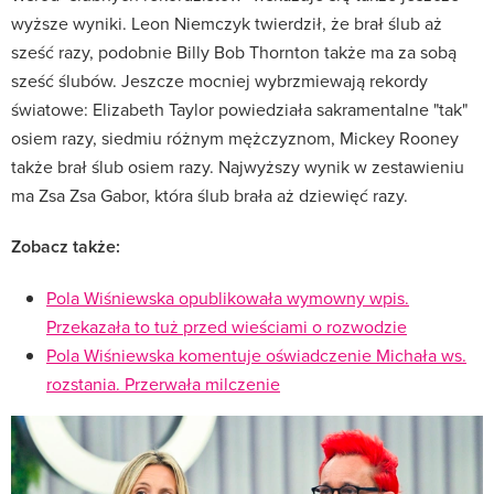
wyższe wyniki. Leon Niemczyk twierdził, że brał ślub aż
sześć razy, podobnie Billy Bob Thornton także ma za sobą
sześć ślubów. Jeszcze mocniej wybrzmiewają rekordy
światowe: Elizabeth Taylor powiedziała sakramentalne "tak"
osiem razy, siedmiu różnym mężczyznom, Mickey Rooney
także brał ślub osiem razy. Najwyższy wynik w zestawieniu
ma Zsa Zsa Gabor, która ślub brała aż dziewięć razy.
Zobacz także:
Pola Wiśniewska opublikowała wymowny wpis.
Przekazała to tuż przed wieściami o rozwodzie
Pola Wiśniewska komentuje oświadczenie Michała ws.
rozstania. Przerwała milczenie