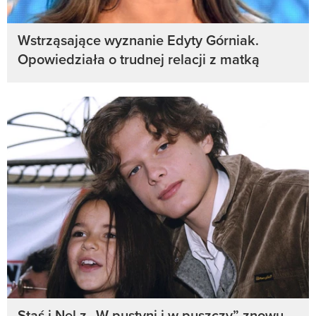
Wstrząsające wyznanie Edyty Górniak.
Opowiedziała o trudnej relacji z matką
Staś i Nel z „W pustyni i w puszczy” znowu