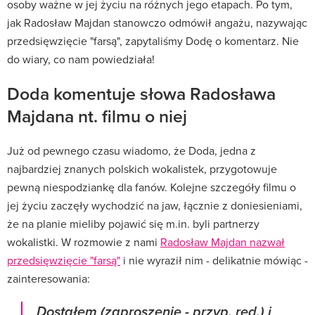
osoby ważne w jej życiu na różnych jego etapach. Po tym,
jak Radosław Majdan stanowczo odmówił angażu, nazywając
przedsięwzięcie "farsą", zapytaliśmy Dodę o komentarz. Nie
do wiary, co nam powiedziała!
Doda komentuje słowa Radosława
Majdana nt. filmu o niej
Już od pewnego czasu wiadomo, że Doda, jedna z
najbardziej znanych polskich wokalistek, przygotowuje
pewną niespodziankę dla fanów. Kolejne szczegóły filmu o
jej życiu zaczęły wychodzić na jaw, łącznie z doniesieniami,
że na planie mieliby pojawić się m.in. byli partnerzy
wokalistki. W rozmowie z nami
Radosław Majdan nazwał
przedsięwzięcie "farsą"
i nie wyraził nim - delikatnie mówiąc -
zainteresowania:
Dostałem (zaproszenie - przyp. red.) i