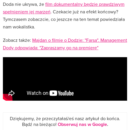
Doda nie ukrywa, że
film dokumentalny będzie prawdziwym
spełnieniem jej marzeń
. Czekacie już na efekt końcowy?
Tymczasem zobaczcie, co jeszcze na ten temat powiedziała
nam wokalistka.
Zobacz także:
Majdan o filmie o Dodzie: "Farsa". Management
Dody odpowiada: "Zapraszamy go na premierę"
Dziękujemy, że przeczytałaś/eś nasz artykuł do końca.
Bądź na bieżąco!
Obserwuj nas w Google
.