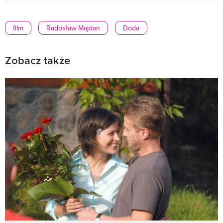
film
Radosław Majdan
Doda
Zobacz także