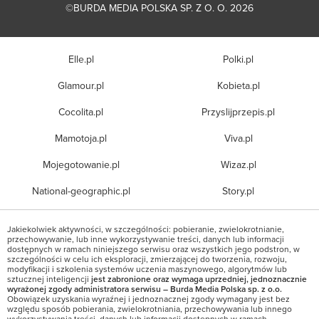
©BURDA MEDIA POLSKA SP. Z O. O. 2026
Elle.pl
Polki.pl
Glamour.pl
Kobieta.pl
Cocolita.pl
Przyslijprzepis.pl
Mamotoja.pl
Viva.pl
Mojegotowanie.pl
Wizaz.pl
National-geographic.pl
Story.pl
Jakiekolwiek aktywności, w szczególności: pobieranie, zwielokrotnianie,
przechowywanie, lub inne wykorzystywanie treści, danych lub informacji
dostępnych w ramach niniejszego serwisu oraz wszystkich jego podstron, w
szczególności w celu ich eksploracji, zmierzającej do tworzenia, rozwoju,
modyfikacji i szkolenia systemów uczenia maszynowego, algorytmów lub
sztucznej inteligencji
jest zabronione oraz wymaga uprzedniej, jednoznacznie
wyrażonej zgody administratora serwisu – Burda Media Polska sp. z o.o.
Obowiązek uzyskania wyraźnej i jednoznacznej zgody wymagany jest bez
względu sposób pobierania, zwielokrotniania, przechowywania lub innego
wykorzystywania treści, danych lub informacji dostępnych w ramach