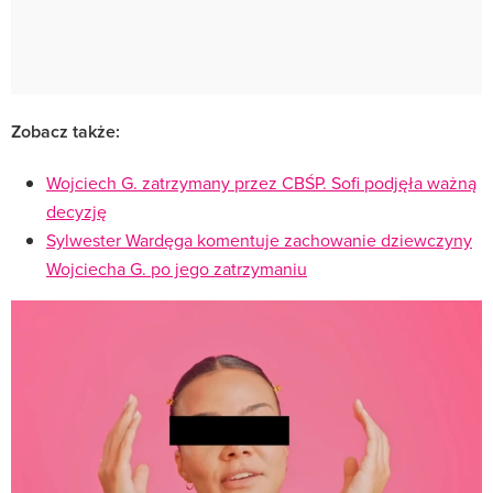
Zobacz także:
Wojciech G. zatrzymany przez CBŚP. Sofi podjęła ważną
decyzję
Sylwester Wardęga komentuje zachowanie dziewczyny
Wojciecha G. po jego zatrzymaniu