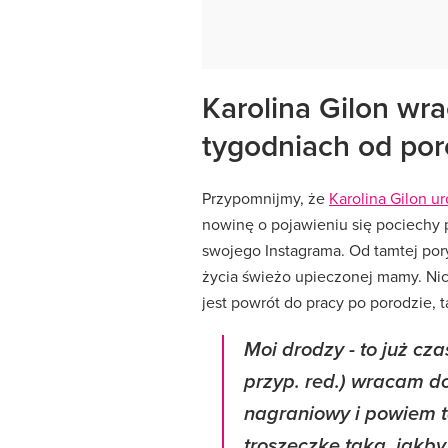
Karolina Gilon wr
tygodniach od po
Przypomnijmy, że
Karolina Gilon ur
nowinę o pojawieniu się pociechy 
swojego Instagrama. Od tamtej pory
życia świeżo upieczonej mamy. Nic
jest powrót do pracy po porodzie, t
Moi drodzy - to już cz
przyp. red.) wracam d
nagraniowy i powiem t
troszeczkę taka, jakby 