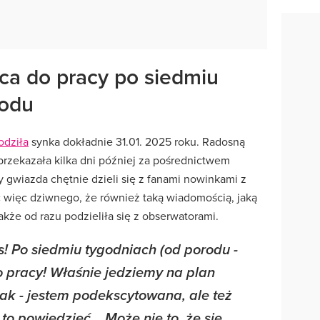
aca do pracy po siedmiu
rodu
odziła
synka dokładnie 31.01. 2025 roku. Radosną
przekazała kilka dni później za pośrednictwem
 gwiazda chętnie dzieli się z fanami nowinkami z
 więc dziwnego, że również taką wiadomością, jaką
akże od razu podzieliła się z obserwatorami.
as! Po siedmiu tygodniach (od porodu -
o pracy! Właśnie jedziemy na plan
ak - jestem podekscytowana, ale też
to powiedzieć... Może nie to, że się