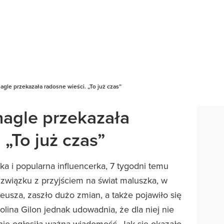
nagle przekazała radosne wieści. „To już czas”
nagle przekazała
 „To już czas”
ka i popularna influencerka, 7 tygodni temu
związku z przyjściem na świat maluszka, w
teusza, zaszło dużo zmian, a także pojawiło się
ina Gilon jednak udowadnia, że dla niej nie
ie ogłosiła ważną wiadomość. Jak się okazało,