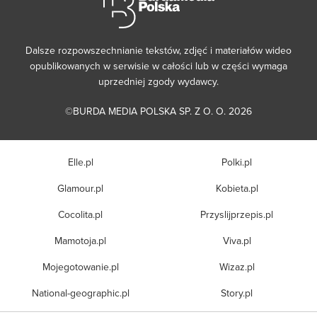
Dalsze rozpowszechnianie tekstów, zdjęć i materiałów wideo
opublikowanych w serwisie w całości lub w części wymaga
uprzedniej zgody wydawcy.
©BURDA MEDIA POLSKA SP. Z O. O. 2026
Elle.pl
Polki.pl
Glamour.pl
Kobieta.pl
Cocolita.pl
Przyslijprzepis.pl
Mamotoja.pl
Viva.pl
Mojegotowanie.pl
Wizaz.pl
National-geographic.pl
Story.pl