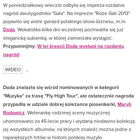
W poniedziałkowy wieczór odbyła się impreza rozdania
nagród dwutygodnika "Gala". Na imprezie "Róże Gali 2013"
pojawiło się wiele gwiazd polskiego show-biznesu, m.in.
Doda
. Wokalistka kilka dni wcześniej pochwaliła się już
elegancką sukienką, w której zamierzała wystąpić.
Przypomnijmy:
W tej kreacji Doda wystąpi na rozdaniu
nagród
WIDEO
…
Doda znalazła się wśród nominowanych w kategorii
"Muzyka" za trasę "Fly High Tour", ale ostatecznie nagroda
przypadła w udziale dobrej koleżance piosenkarki,
Maryli
Rodowicz
. Weterankę rodzimej sceny muzycznej
uhonorowano za 45-lecie pracy i wydaną niedawno kolekcję
jej wszystkich albumów, na których znaleźć można jedne z
największych hitów w historii polskiej muzyki.