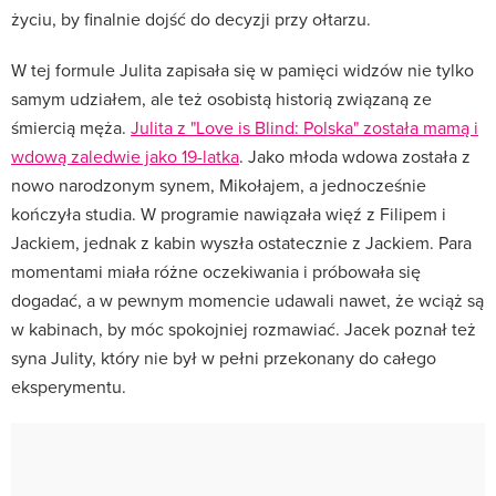
życiu, by finalnie dojść do decyzji przy ołtarzu.
W tej formule Julita zapisała się w pamięci widzów nie tylko
samym udziałem, ale też osobistą historią związaną ze
śmiercią męża.
Julita z "Love is Blind: Polska" została mamą i
wdową zaledwie jako 19-latka
. Jako młoda wdowa została z
nowo narodzonym synem, Mikołajem, a jednocześnie
kończyła studia. W programie nawiązała więź z Filipem i
Jackiem, jednak z kabin wyszła ostatecznie z Jackiem. Para
momentami miała różne oczekiwania i próbowała się
dogadać, a w pewnym momencie udawali nawet, że wciąż są
w kabinach, by móc spokojniej rozmawiać. Jacek poznał też
syna Julity, który nie był w pełni przekonany do całego
eksperymentu.