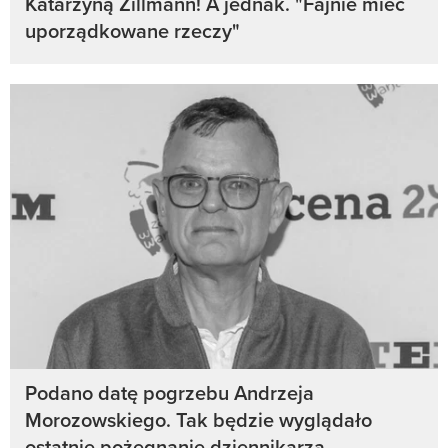
Katarzyną Zillmann! A jednak. "Fajnie mieć
uporządkowane rzeczy"
Podano datę pogrzebu Andrzeja
Morozowskiego. Tak będzie wyglądało
ostatnie pożegnanie dziennikarza