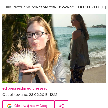
Julia Pietrucha pokazała fotki z wakacji [DUŻO ZDJĘĆ]
edipresseadm edipresseadm
Opublikowano:
23.02.2013, 12:12
Obserwuj nas w Google