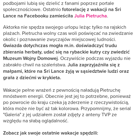
podbojami lubią się dzielić z fanami poprzez portale
społecznościowe. Ostatnio
fotorelację z wakacji na Sri
Lance na Facebooku zamieściła
Julia Pietrucha
.
Aktorka nie spędza swojego urlopu leżąc tylko na rajskich
plażach. Pietrucha wolny czas woli poświęcać na zwiedzanie
okolic i poznawanie zwyczajów miejscowej ludności.
Gwiazda dotychczas mogła m.in. doświadczyć trudu
zbierania herbaty, udać się na rybackie kutry czy zwiedzić
Muzeum Wojny Domowej
. Oczywiście podczas wyjazdu nie
zabrakło chwil na szaleństwa.
Julia zaprzyjaźniła się z
małpami, które na Sri Lance żyją w sąsiedztwie ludzi oraz
grała z dziećmi w krykieta.
Wakacje pełne wrażeń z pewnością naładują Pietruchę
mnóstwem energii. Obecnie jest jej to potrzebne, ponieważ
po powrocie do kraju czeka ją zderzenie z rzeczywistością,
która może nie być aż tak kolorowa. Przypomnijmy, że serial
"Galeria" z jej udziałem został zdjęty z anteny TVP ze
względu na słabą oglądalność.
Zobacz jak swoje ostatnie wakacje spędzili: