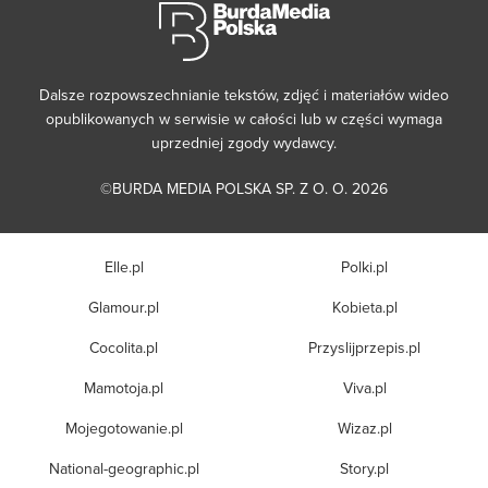
Dalsze rozpowszechnianie tekstów, zdjęć i materiałów wideo
opublikowanych w serwisie w całości lub w części wymaga
uprzedniej zgody wydawcy.
©BURDA MEDIA POLSKA SP. Z O. O. 2026
Elle.pl
Polki.pl
Glamour.pl
Kobieta.pl
Cocolita.pl
Przyslijprzepis.pl
Mamotoja.pl
Viva.pl
Mojegotowanie.pl
Wizaz.pl
National-geographic.pl
Story.pl