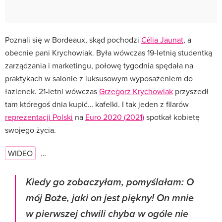
Poznali się w Bordeaux, skąd pochodzi
Célia Jaunat
, a
obecnie pani Krychowiak. Była wówczas 19-letnią studentką
zarządzania i marketingu, połowę tygodnia spędała na
praktykach w salonie z luksusowym wyposażeniem do
łazienek. 21-letni wówczas
Grzegorz Krychowiak
przyszedł
tam któregoś dnia kupić… kafelki. I tak jeden z filarów
reprezentacji Polski
na
Euro 2020 (2021)
spotkał kobietę
swojego życia.
WIDEO
…
Kiedy go zobaczyłam, pomyślałam: O
mój Boże, jaki on jest piękny! On mnie
w pierwszej chwili chyba w ogóle nie