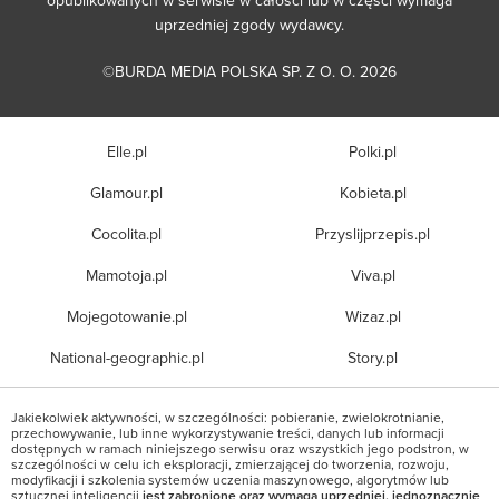
uprzedniej zgody wydawcy.
©BURDA MEDIA POLSKA SP. Z O. O. 2026
Elle.pl
Polki.pl
Glamour.pl
Kobieta.pl
Cocolita.pl
Przyslijprzepis.pl
Mamotoja.pl
Viva.pl
Mojegotowanie.pl
Wizaz.pl
National-geographic.pl
Story.pl
Jakiekolwiek aktywności, w szczególności: pobieranie, zwielokrotnianie,
przechowywanie, lub inne wykorzystywanie treści, danych lub informacji
dostępnych w ramach niniejszego serwisu oraz wszystkich jego podstron, w
szczególności w celu ich eksploracji, zmierzającej do tworzenia, rozwoju,
modyfikacji i szkolenia systemów uczenia maszynowego, algorytmów lub
sztucznej inteligencji
jest zabronione oraz wymaga uprzedniej, jednoznacznie