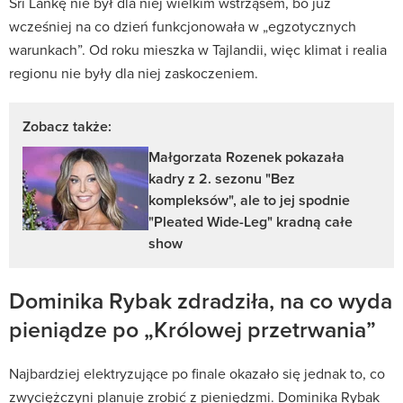
Sri Lankę nie był dla niej wielkim wstrząsem, bo już
wcześniej na co dzień funkcjonowała w „egzotycznych
warunkach”. Od roku mieszka w Tajlandii, więc klimat i realia
regionu nie były dla niej zaskoczeniem.
Zobacz także:
Małgorzata Rozenek pokazała
kadry z 2. sezonu "Bez
kompleksów", ale to jej spodnie
"Pleated Wide-Leg" kradną całe
show
Dominika Rybak zdradziła, na co wyda
pieniądze po „Królowej przetrwania”
Najbardziej elektryzujące po finale okazało się jednak to, co
zwyciężczyni planuje zrobić z pieniędzmi. Dominika Rybak