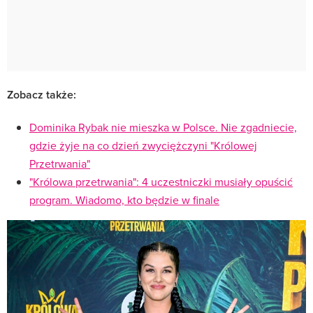
Zobacz także:
Dominika Rybak nie mieszka w Polsce. Nie zgadniecie,
gdzie żyje na co dzień zwyciężczyni "Królowej
Przetrwania"
"Królowa przetrwania": 4 uczestniczki musiały opuścić
program. Wiadomo, kto będzie w finale