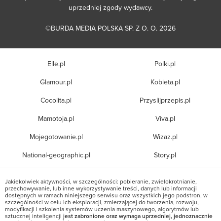
uprzedniej zgody wydawcy.
©BURDA MEDIA POLSKA SP. Z O. O. 2026
Elle.pl
Polki.pl
Glamour.pl
Kobieta.pl
Cocolita.pl
Przyslijprzepis.pl
Mamotoja.pl
Viva.pl
Mojegotowanie.pl
Wizaz.pl
National-geographic.pl
Story.pl
Jakiekolwiek aktywności, w szczególności: pobieranie, zwielokrotnianie,
przechowywanie, lub inne wykorzystywanie treści, danych lub informacji
dostępnych w ramach niniejszego serwisu oraz wszystkich jego podstron, w
szczególności w celu ich eksploracji, zmierzającej do tworzenia, rozwoju,
modyfikacji i szkolenia systemów uczenia maszynowego, algorytmów lub
sztucznej inteligencji
jest zabronione oraz wymaga uprzedniej, jednoznacznie