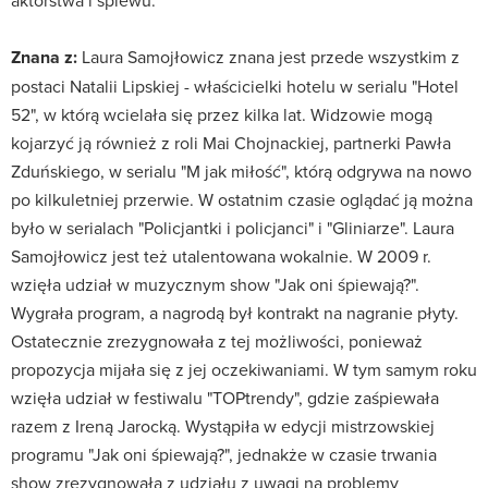
aktorstwa i śpiewu.
Znana z:
Laura Samojłowicz znana jest przede wszystkim z
postaci Natalii Lipskiej - właścicielki hotelu w serialu "Hotel
52", w którą wcielała się przez kilka lat. Widzowie mogą
kojarzyć ją również z roli Mai Chojnackiej, partnerki Pawła
Zduńskiego, w serialu "M jak miłość", którą odgrywa na nowo
po kilkuletniej przerwie. W ostatnim czasie oglądać ją można
było w serialach "Policjantki i policjanci" i "Gliniarze". Laura
Samojłowicz jest też utalentowana wokalnie. W 2009 r.
wzięła udział w muzycznym show "Jak oni śpiewają?".
Wygrała program, a nagrodą był kontrakt na nagranie płyty.
Ostatecznie zrezygnowała z tej możliwości, ponieważ
propozycja mijała się z jej oczekiwaniami. W tym samym roku
wzięła udział w festiwalu "TOPtrendy", gdzie zaśpiewała
razem z Ireną Jarocką. Wystąpiła w edycji mistrzowskiej
programu "Jak oni śpiewają?", jednakże w czasie trwania
show zrezygnowała z udziału z uwagi na problemy