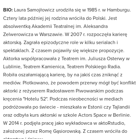
BIO:
Laura Samojłowicz urodziła się w 1985 r. w Hamburgu.
Cztery lata później jej rodzina wróciła do Polski. Jest
absolwentką Akademii Teatralnej im. Aleksandra
Zelwerowicza w Warszawie. W 2007 r. rozpoczęła karierę
aktorską. Zagrała epizodyczne role w kilku serialach i
spektaklach. Z czasem pojawiły się większe propozycje.
Aktorka współpracowała z Teatrem im. Juliusza Osterwy w
Lublinie, Teatrem Kamienica, Teatrem Polskiego Radia.
Robiła oszałamiającą karierę, by na jakiś czas zniknąć z
mediów. Plotkowano, że powodem przerwy mógł być konflikt
aktorki z reżyserem Radosławem Piwowarskim podczas
kręcenia "Hotelu 52". Podczas nieobecności w mediach
podróżowała po świecie - mieszkała w Estonii czy Tajlandii
oraz odbyła kurs aktorski w szkole Actors Space w Berlinie.
W 2014 r. podjęła pracę jako wykładowca w aktoRstudio,
założonej przez Romę Gąsiorowską. Z czasem wróciła do