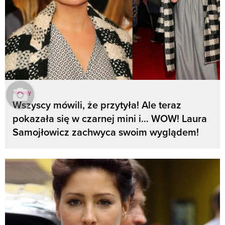
Newsy
Wszyscy mówili, że przytyła! Ale teraz
pokazała się w czarnej mini i… WOW! Laura
Samojłowicz zachwyca swoim wyglądem!