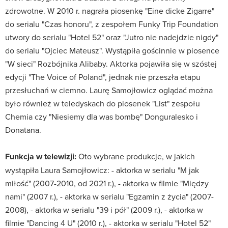
zdrowotne. W 2010 r. nagrała piosenkę "Eine dicke Zigarre"
do serialu "Czas honoru", z zespołem Funky Trip Foundation
utwory do serialu "Hotel 52" oraz "Jutro nie nadejdzie nigdy"
do serialu "Ojciec Mateusz". Wystąpiła gościnnie w piosence
"W sieci" Rozbójnika Alibaby. Aktorka pojawiła się w szóstej
edycji "The Voice of Poland", jednak nie przeszła etapu
przesłuchań w ciemno. Laurę Samojłowicz oglądać można
było również w teledyskach do piosenek "List" zespołu
Chemia czy "Niesiemy dla was bombę" Donguralesko i
Donatana.
Funkcja w telewizji:
Oto wybrane produkcje, w jakich
wystąpiła Laura Samojłowicz: - aktorka w serialu "M jak
miłość" (2007-2010, od 2021 r.), - aktorka w filmie "Między
nami" (2007 r.), - aktorka w serialu "Egzamin z życia" (2007-
2008), - aktorka w serialu "39 i pół" (2009 r.), - aktorka w
filmie "Dancing 4 U" (2010 r.), - aktorka w serialu "Hotel 52"