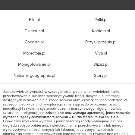
Elle.pl
Polki.pl
Glamour.pl
Kobieta.pl
Cocolita.pl
Przyslijprzepis.pl
Mamotoja.pl
Viva.pl
Mojegotowanie.pl
Wizaz.pl
National-geographic.pl
Story.pl
Jakiekolwiek aktywności, w szczególności: pobieranie, zwielokrotnianie,
przechowywanie, lub inne wykorzystywanie treści, danych lub informacji
dostępnych w ramach niniejszego serwisu oraz wszystkich jego podstron, w
szczególności w celu ich eksploracji, zmierzającej do tworzenia, rozwoju,
modyfikacji i szkolenia systemów uczenia maszynowego, algorytmów lub
sztucznej inteligencji
jest zabronione oraz wymaga uprzedniej, jednoznacznie
wyrażonej zgody administratora serwisu – Burda Media Polska sp. z o.o.
Obowiązek uzyskania wyraźnej i jednoznacznej zgody wymagany jest bez
względu sposób pobierania, zwielokrotniania, przechowywania lub innego
wykorzystywania treści, danych lub informacji dostępnych w ramach
niniejszego serwisu oraz wszystkich jego podstron, jak również bez względu