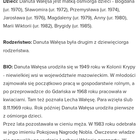
Dzieci:
Danuta Wałęsa jest matką ośmiorga dzieci - Bogdana
(ur. 1970), Sławomira (ur. 1972), Przemysława (ur. 1974),
Jarosława (ur. 1976), Magdaleny (ur. 1979), Anny (ur. 1980),
Marii Wiktorii (ur. 1982), Brygidy (ur. 1985).
Rodzeństwo:
Danuta Wałęsa była drugim z dziewięciorga
rodzeństwa.
BIO:
Danuta Wałęsa urodziła się w 1949 roku w Kolonii Krypy
- niewielkiej wsi w województwie mazowieckim. W młodości
zajmowała się początkowo pracą w gospodarstwie rolnym, a
po przeprowadzce do Gdańska w 1968 roku pracowała w
kwiaciarni. Tam też poznała Lecha Wałęsę. Para wzięła ślub
8.11.1969 roku. Rok później Danuta Wałęsa urodziła pierwsze
z ośmiorga dzieci.
Przez lata pozostawała w cieniu męża. W 1983 roku odebrała
w jego imieniu Pokojową Nagrodę Nobla. Ówczesne władze