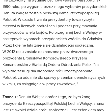
nie zezwoliły na wydanie Lechowi Wałęsie paszportu. W
1990 roku, po wygraniu przez niego wyborów prezydenckich,
Danuta Wałęsa została pierwszą damą Rzeczypospolitej
Polskiej. W czasie trwania prezydentury towarzyszyła
mężowi w licznych podróżach i podczas przyjmowania
przywódców wielu krajów. Po przegranej Lecha Wałęsy w
następnych wyborach prezydenckich wróciła do Gdańska.
Przez kolejne lata zajęła się działalnością społeczną.
W 2012 roku została odznaczona przez ówczesnego
prezydenta Bronisława Komorowskiego Krzyżem
Komandorskim z Gwiazdą Orderu Odrodzenia Polski "za
wybitne zasługi dla niepodległości Rzeczypospolitej
Polskiej, za oddanie dla sprawy przemian demokratycznych
w kraju, za osiągnięcia w pracy zawodowej".
Znana z:
Danuta Wałęsa oprócz tego, że była żoną
prezydenta Rzeczypospolitej Polskiej Lecha Wałęsy, znana
jest ze swojej działalności społecznej. Jest członkiem rady