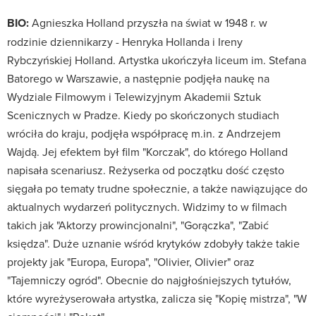
BIO:
Agnieszka Holland przyszła na świat w 1948 r. w
rodzinie dziennikarzy - Henryka Hollanda i Ireny
Rybczyńskiej Holland. Artystka ukończyła liceum im. Stefana
Batorego w Warszawie, a następnie podjęła naukę na
Wydziale Filmowym i Telewizyjnym Akademii Sztuk
Scenicznych w Pradze. Kiedy po skończonych studiach
wróciła do kraju, podjęła współpracę m.in. z Andrzejem
Wajdą. Jej efektem był film "Korczak", do którego Holland
napisała scenariusz. Reżyserka od początku dość często
sięgała po tematy trudne społecznie, a także nawiązujące do
aktualnych wydarzeń politycznych. Widzimy to w filmach
takich jak "Aktorzy prowincjonalni", "Gorączka", "Zabić
księdza". Duże uznanie wśród krytyków zdobyły także takie
projekty jak "Europa, Europa", "Olivier, Olivier" oraz
"Tajemniczy ogród". Obecnie do najgłośniejszych tytułów,
które wyreżyserowała artystka, zalicza się "Kopię mistrza", "W