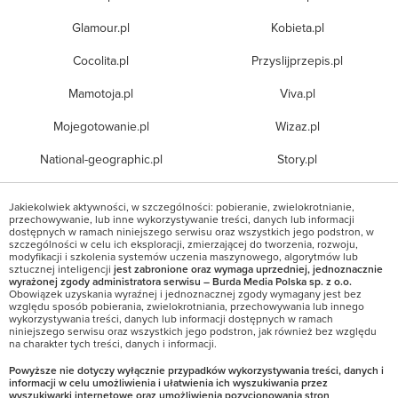
Glamour.pl
Kobieta.pl
Cocolita.pl
Przyslijprzepis.pl
Mamotoja.pl
Viva.pl
Mojegotowanie.pl
Wizaz.pl
National-geographic.pl
Story.pl
Jakiekolwiek aktywności, w szczególności: pobieranie, zwielokrotnianie,
przechowywanie, lub inne wykorzystywanie treści, danych lub informacji
dostępnych w ramach niniejszego serwisu oraz wszystkich jego podstron, w
szczególności w celu ich eksploracji, zmierzającej do tworzenia, rozwoju,
modyfikacji i szkolenia systemów uczenia maszynowego, algorytmów lub
sztucznej inteligencji
jest zabronione oraz wymaga uprzedniej, jednoznacznie
wyrażonej zgody administratora serwisu – Burda Media Polska sp. z o.o.
Obowiązek uzyskania wyraźnej i jednoznacznej zgody wymagany jest bez
względu sposób pobierania, zwielokrotniania, przechowywania lub innego
wykorzystywania treści, danych lub informacji dostępnych w ramach
niniejszego serwisu oraz wszystkich jego podstron, jak również bez względu
na charakter tych treści, danych i informacji.
Powyższe nie dotyczy wyłącznie przypadków wykorzystywania treści, danych i
informacji w celu umożliwienia i ułatwienia ich wyszukiwania przez
wyszukiwarki internetowe oraz umożliwienia pozycjonowania stron