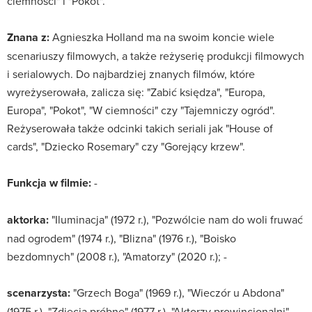
ciemności" i "Pokot".
Znana z:
Agnieszka Holland ma na swoim koncie wiele
scenariuszy filmowych, a także reżyserię produkcji filmowych
i serialowych. Do najbardziej znanych filmów, które
wyreżyserowała, zalicza się: "Zabić księdza", "Europa,
Europa", "Pokot", "W ciemności" czy "Tajemniczy ogród".
Reżyserowała także odcinki takich seriali jak "House of
cards", "Dziecko Rosemary" czy "Gorejący krzew".
Funkcja w filmie:
-
aktorka:
"Iluminacja" (1972 r.), "Pozwólcie nam do woli fruwać
nad ogrodem" (1974 r.), "Blizna" (1976 r.), "Boisko
bezdomnych" (2008 r.), "Amatorzy" (2020 r.); -
scenarzysta:
"Grzech Boga" (1969 r.), "Wieczór u Abdona"
(1975 r.), "Zdjęcia próbne" (1977 r.), "Aktorzy prowincjonalni"