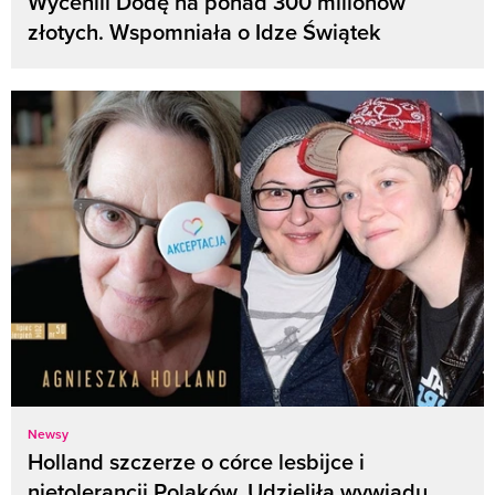
Wycenili Dodę na ponad 300 milionów
złotych. Wspomniała o Idze Świątek
Newsy
Holland szczerze o córce lesbijce i
nietolerancji Polaków. Udzieliła wywiadu