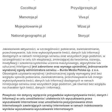
Cocolita.pl
Przyslijprzepis.pl
Mamotoja.pl
Viva.pl
Mojegotowanie.pl
Wizaz.pl
National-geographic.pl
Story.pl
Jakiekolwiek aktywności, w szczególności: pobieranie, zwielokrotnianie,
przechowywanie, lub inne wykorzystywanie treści, danych lub informacji
dostępnych w ramach niniejszego serwisu oraz wszystkich jego podstron, w
szczególności w celu ich eksploracji, zmierzającej do tworzenia, rozwoju,
modyfikacji i szkolenia systemów uczenia maszynowego, algorytmów lub
sztucznej inteligencji
jest zabronione oraz wymaga uprzedniej, jednoznacznie
wyrażonej zgody administratora serwisu – Burda Media Polska sp. z o.o.
Obowiązek uzyskania wyraźnej i jednoznacznej zgody wymagany jest bez
względu sposób pobierania, zwielokrotniania, przechowywania lub innego
wykorzystywania treści, danych lub informacji dostępnych w ramach
niniejszego serwisu oraz wszystkich jego podstron, jak również bez względu
na charakter tych treści, danych i informacji.
Powyższe nie dotyczy wyłącznie przypadków wykorzystywania treści, danych i
informacji w celu umożliwienia i ułatwienia ich wyszukiwania przez
wyszukiwarki internetowe oraz umożliwienia pozycjonowania stron
internetowych zawierających serwisy internetowe w ramach indeksowania
wyników wyszukiwania wyszukiwarek internetowych