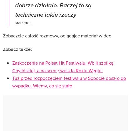
dobrze działało. Raczej to są
techniczne takie rzeczy
stwierdził.
Zobaczcie całość rozmowy, oglądając materiał wideo.
Zobacz także:
Zaskoczenie na Polsat Hit Festiwalu. Wbili szpilkę
Chylińskiej, a na scenę weszła Roxie Węgiel
Tuż przed rozpoczęciem festiwalu w Sopocie doszło do
wypadku. Wiemy, co się stało