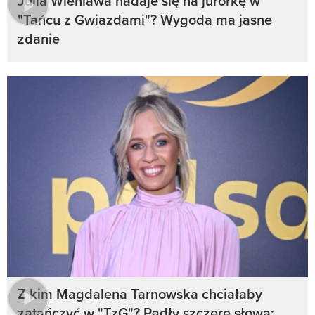
Julia Wieniawa nadaje się na jurorkę w
"Tańcu z Gwiazdami"? Wygoda ma jasne
zdanie
Z kim Magdalena Tarnowska chciałaby
zatańczyć w "TzG"? Padły szczere słowa: